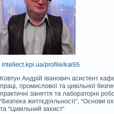
intellect.kpi.ua/profile/kai55
Ковтун Андрій Іванович
асистент каф
праці, промислової та цивільної безпе
практичні
заняття
та
лабораторні роб
“Безпека життєдіяльності
”, “Основи о
та “Цивільний захист”