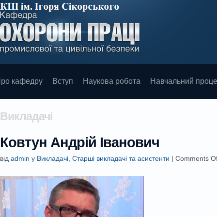
ро кафедру
Вступ
Наукова робота
Навчальний проц
Викладачі
Ковтун Андрій Іванович
від
admin
у
Викладачі
,
Старші викладачі та асистенти
|
Comments Of