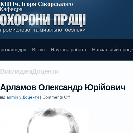
ро кафедру
Вступ
Наукова робота
Навчальний проц
ВикладачіДоценти
Арламов Олександр Юрійович
від
admin
у
Доценти
|
Comments Off