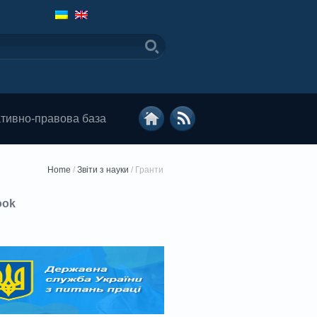
тивно-правова база
Home
/
Звіти з науки
/
Гранти
ook