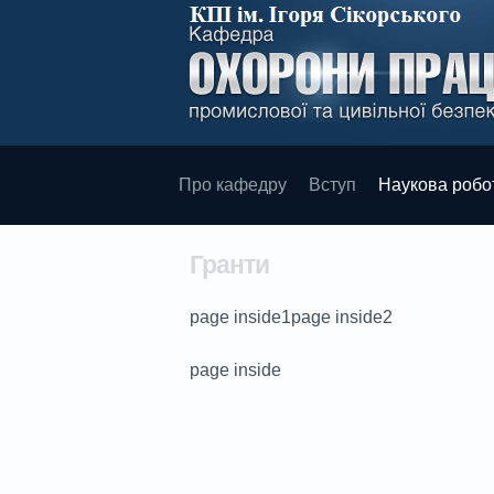
Про кафедру
Вступ
Наукова робо
Гранти
page inside1page inside2
page inside