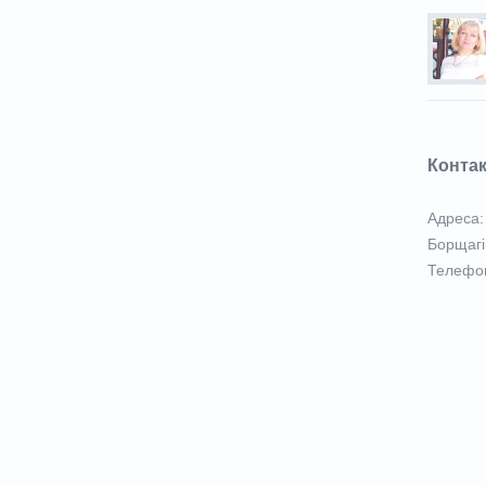
Конта
Адреса: 
Борщагі
Телефон