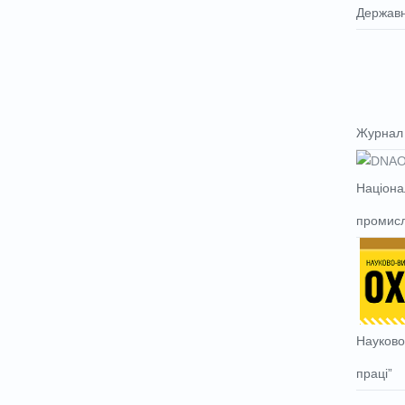
Державн
Журнал 
Націона
промисл
Науково
праці”