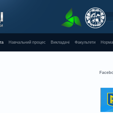
та
Навчальний процес
Викладачі
Факультети
Норма
Faceb