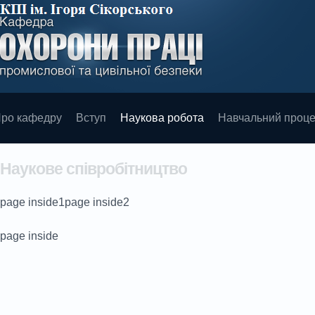
ро кафедру
Вступ
Наукова робота
Навчальний проц
Наукове співробітництво
page inside1page inside2
page inside