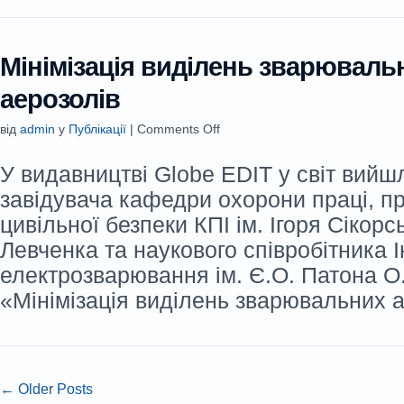
Мінімізація виділень зварюваль
аерозолів
від
admin
у
Публікації
|
Comments Off
У видавництві Globe EDIT у світ вий
завідувача кафедри охорони праці, п
цивільної безпеки КПІ ім. Ігоря Сікор
Левченка та наукового співробітника І
електрозварювання ім. Є.О. Патона О
«Мінімізація виділень зварювальних а
← Older Posts