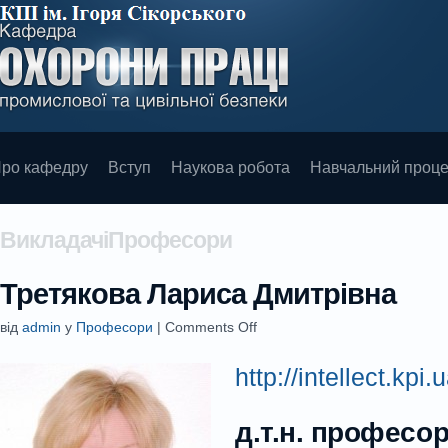
ро кафедру
Вступ
Наукова робота
Навчальний проц
ВикладачіПрофесори
Третякова Лариса Дмитрівна
від
admin
у
Професори
|
Comments Off
http://intellect.kpi.u
д.т.н. професо