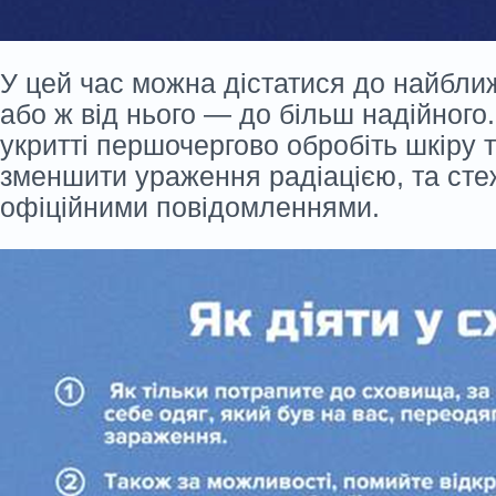
У цей час можна дістатися до найбли
або ж від нього — до більш надійного
укритті першочергово обробіть шкіру т
зменшити ураження радіацією, та сте
офіційними повідомленнями.