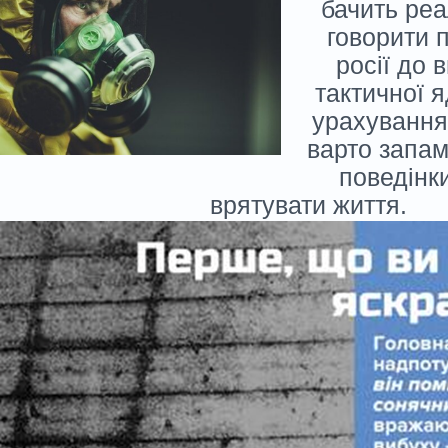
бачить реа
говорити п
росії до 
тактичної я
урахування
варто запам
поведінки
врятувати життя.