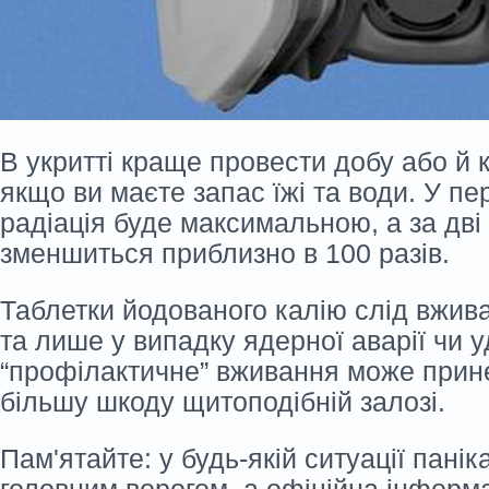
В укритті краще провести добу або й к
якщо ви маєте запас їжі та води. У пе
радіація буде максимальною, а за дві
зменшиться приблизно в 100 разів.
Таблетки йодованого калію слід вжив
та лише у випадку ядерної аварії чи у
“профілактичне” вживання може прин
більшу шкоду щитоподібній залозі.
Пам'ятайте: у будь-якій ситуації пані