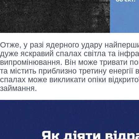
Отже, у разі ядерного удару найперш
дуже яскравий спалах світла та інфр
випромінювання. Він може тривати по
та містить приблизно третину енергії 
спалах може викликати опіки відкритої
займання.