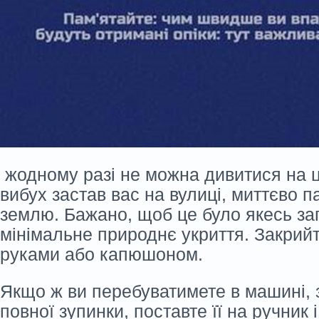
жодному разі не можна дивитися на ц
вибух застав вас на вулиці, миттєво п
землю. Бажано, щоб це було якесь за
мінімальне природнє укриття. Закрийт
руками або капюшоном.
Якщо ж ви перебуватимете в машині, 
повної зупинки, поставте її на ручник 