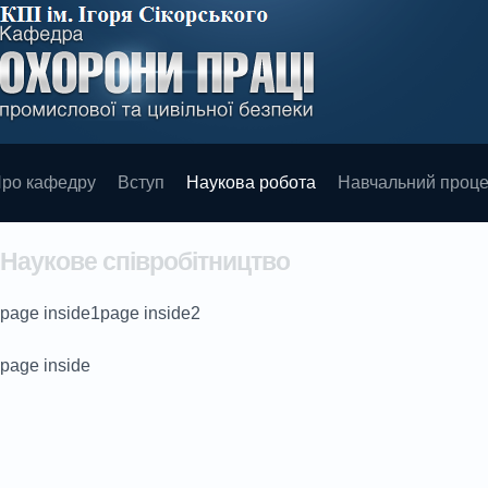
ро кафедру
Вступ
Наукова робота
Навчальний проц
Наукове співробітництво
page inside1page inside2
page inside