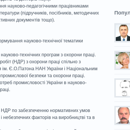
ння науково-педагогічними працівниками
Попу
ератури (підручників, посібників, методичних
ативних документів тощо).
ормування науково-технічної тематики
науково-технічних програм з охорони праці.
обіт (НДР) з охорони праці спільно з
 ім. Є.О.Патона НАН України і Національним
 промислової безпеки та охорони праці.
отреб промисловості України в науково-
раці.
 НДР по забезпеченню нормативних умов
х і небезпечних факторів на виробництві та в