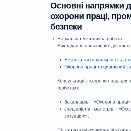
Основні напрямки д
охорони праці, пром
безпеки
Навчально-методична робота
Викладання навчальних дисциплі
Безпека життєдіяльності та ох
Охорона праці та цивільний з
Консультації з охорони праці для
(роботах):
бакалаврів − «Охорона праці»
спеціалістів і магістрів − «Ох
ситуаціях».
Підготовка наукових кадрів (канди