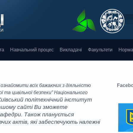
та
Навчальний процес
Викладачі
Факультети
Норма
ознайомити всiх бажаючих з дiяльнiстю
Faceb
ї та цивільної безпеки” Національного
Київський політехнічний інститут
 нашому сайті Ви зможете
кафедри. Також планується
вчих актів, які забеспечують належні