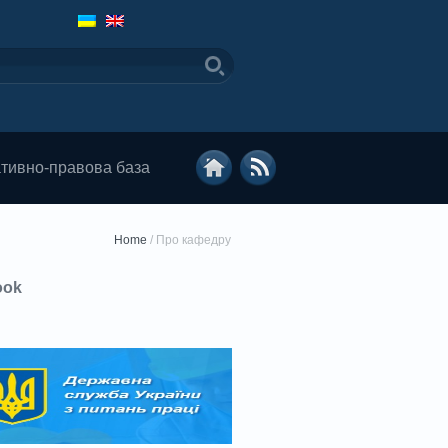
тивно-правова база
Home
/
Про кафедру
ook