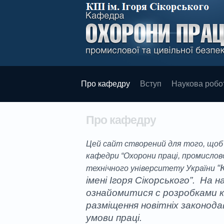
Про кафедру
Вступ
Наукова робо
Про кафедру
Цей сайт створений для того, щоб 
кафедри “Охорони працi, промислово
“
технічного університету України
імені Ігоря Сікорського”. На
ознайомитися с розробками 
разміщення новітніх законода
умови праці.