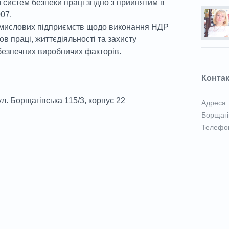
ї систем безпеки праці згідно з прийнятим в
07.
ромислових підприємств щодо виконання НДР
 праці, життєдіяльності та захисту
безпечних виробничих факторів.
Конта
л. Борщагівська 115/3, корпус 22
Адреса: 
Борщагі
Телефон