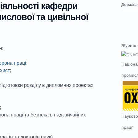
іяльності кафедри
Державн
ислової та цивільної
Журнал 
н:
орона праці
;
Націона
ахист
;
промисл
 підготовки розділу в дипломних проектах
;
орона праці та безпека в надзвичайних
Науково
праці”
датів та докторів наук).