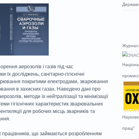
Державн
Журнал 
Націона
орення аерозолів і газів
під час
 їх досліджень, санітарно-гігієнічні
промисл
варювання покритими електродами, зварювання
вання в захисних газах. Наведено дані про
розолів, методи їх нейтралізації та мінімізації
теми гігієнічних характеристик зварювальних
вентиляції для робочих місць зварників та
Науково
ання.
праці”
х працівників, що займаються розробленням