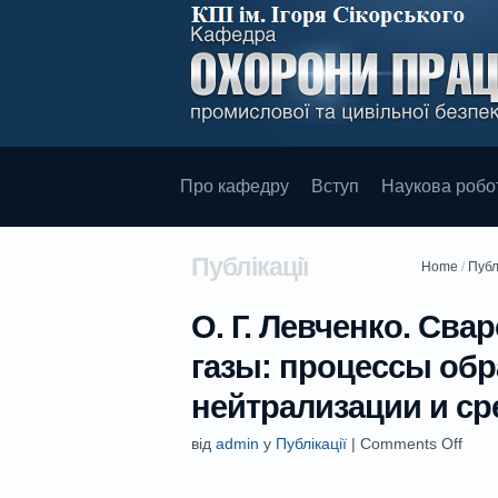
Про кафедру
Вступ
Наукова робо
Публікації
Home
/
Публ
О. Г. Левченко. Сва
газы: процессы обр
нейтрализации и ср
від
admin
у
Публікації
|
Comments Off