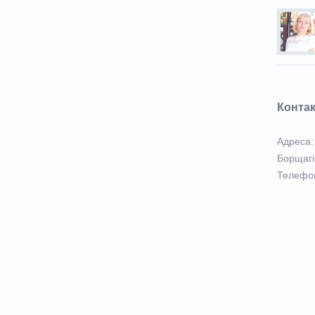
Конта
Адреса: 
Борщагі
Телефон