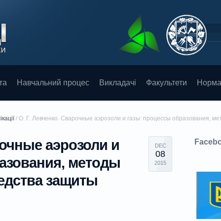
та
Навчальний процес
Викладачі
Факультети
Норма
ікації
/
О. Г. Левченко. Сварочные аэрозоли и газы: процессы образования, 
рочные аэрозоли и
Faceb
DEC
08
азования, методы
2015
едства защиты