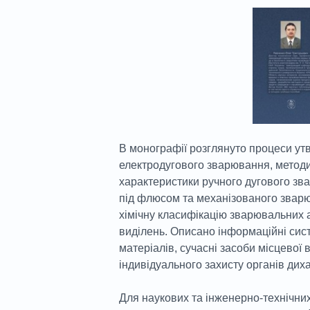
В монографії розглянуто процеси утв
електродугового зварювання, методики
характеристики ручного дугового з
під флюсом та механізованого зварю
хімічну класифікацію зварювальних ае
виділень. Описано інформаційні сис
матеріалів, сучасні засоби місцевої 
індивідуального захисту органів дих
Для наукових та інженерно-технічни