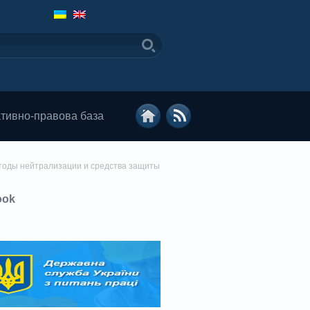
тивно-правова база
методы нейтрализации и средства защиты
ook