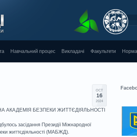
та
Навчальний процес
Викладачі
Факультети
Норма
Faceb
OCT
16
2024
А АКАДЕМІЯ БЕЗПЕКИ ЖИТТЄДІЯЛЬНОСТІ
дбулось засідання Президії Міжнародної
пеки життєдіяльності (МАБЖД).