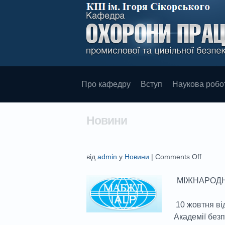
Про кафедру
Вступ
Наукова робо
Новини
від
admin
у
Новини
|
Comments Off
МІЖНАРОДН
10 жовтня ві
Академії без