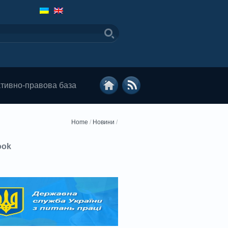
тивно-правова база
Home
/
Новини
/
ook