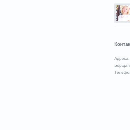
Конта
Адреса: 
Борщагі
Телефон