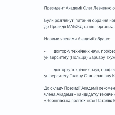
Президент Академії Олег Левченко о
Були розглянуті питання обрання нов
до Президії МАБЖД та інші організац
Новими членами Академії обрано:
- докторку технічних наук, профес
університету (Польща) Барбару Тхуж
- докторку технічних наук, профес
університету Галину Станіславівну К
До складу Президії Академії реком
члена Академії – кандидатку технічн
«Чернігівська політехніка» Наталію 