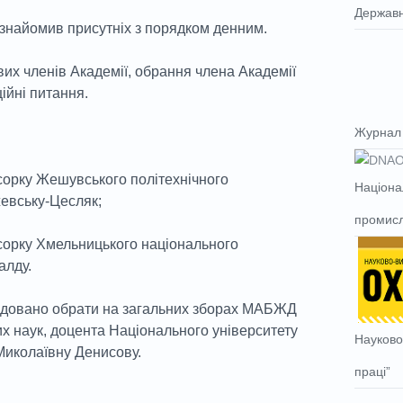
Державн
знайомив присутніх з порядком денним.
их членів Академії, обрання члена Академії
ійні питання.
Журнал 
орку Жешувського політехнічного
Націона
евську-Цесляк;
промисл
орку Хмельницького національного
алду.
ендовано обрати на загальних зборах МАБЖД
их наук, доцента Національного університету
Науково
Миколаївну Денисову.
праці”