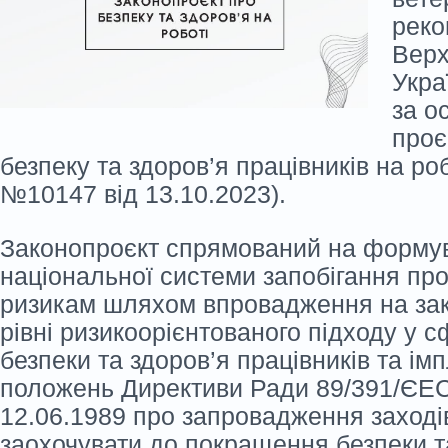
реко
Верх
Укра
за о
проє
безпеку та здоров’я працівників на роб
№10147 від 13.10.2023).
Законопроєкт спрямований на форму
національної системи запобігання пр
ризикам шляхом впровадження на за
рівні ризикоорієнтованого підходу у сф
безпеки та здоров’я працівників та ім
положень Директиви Ради 89/391/ЄЕС
12.06.1989 про запровадження заході
заохочувати до покращення безпеки т