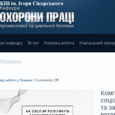
ро кафедру
Вступ
Наукова робота
Навчальний проц
Новини
від
admin
у
Новини
|
Comments Off
Комі
соці
та з
вете