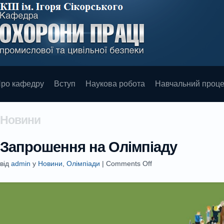
ро кафедру
Вступ
Наукова робота
Навчальний проц
Новини
Запрошення на Олімпіаду
від
admin
у
Новини
,
Олімпіади
|
Comments Off