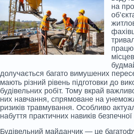
на пр
об’єкта
житло
фахівц
трива
працю
місце
будма
долучається багато вимушених перес
мають різний рівень підготовки до ви
будівельних робіт. Тому вкрай важлив
них навчання, спрямоване на унемо
ризиків травмування. Особливо актуа
набуття практичних навиків безпечної
Будівельний майданчик — це багатоф