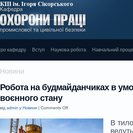
ро кафедру
Вступ
Наукова робота
Навчальний проц
Новини
Робота на будмайданчиках в ум
воєнного стану
від
admin
у
Новини
|
Comments Off
В тил
ведуть