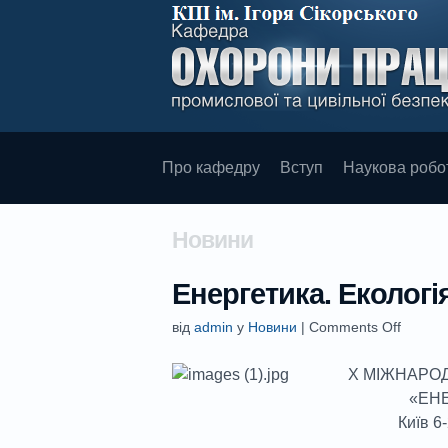
Про кафедру
Вступ
Наукова робо
Новини
Енергетика. Екологі
від
admin
у
Новини
|
Comments Off
Х МІЖНАРО
«ЕНЕ
Київ 6