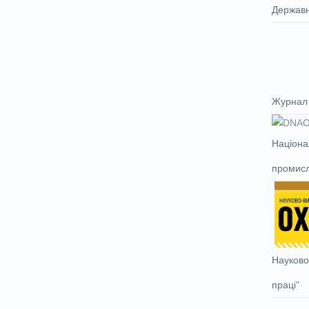
Державн
Журнал 
Націона
промисл
Науково
праці”