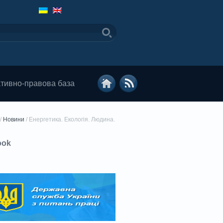
тивно-правова база
/
Новини
/
Енергетика. Екологія. Людина.
ook