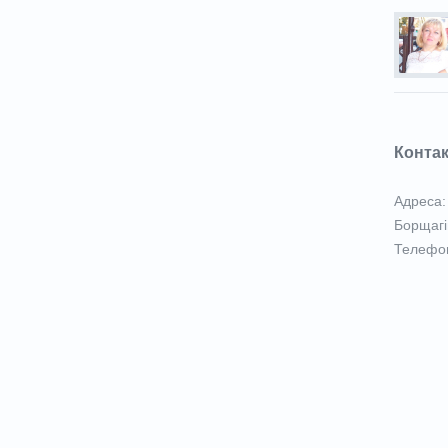
Конта
Адреса: 
Борщагі
Телефон