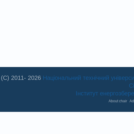
(C) 2011- 2026
Національний технічний університ
С
Інститут енергозбе
About chair
Ad