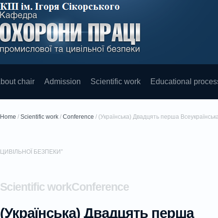
bout chair
Admission
Scientific work
Educational proces
Home
/
Scientific work
/
Conference
/
(Українська) Двадцять перша Всеукраїн
ЦИВІЛЬНОЇ БЕЗПЕКИ”
Scientific workConference
(Українська) Двадцять перша