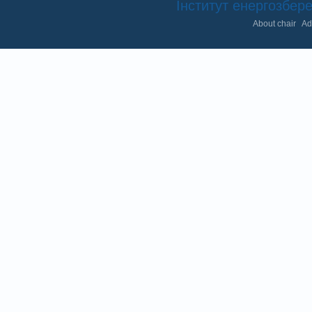
Інститут енергозбе
About chair
Ad