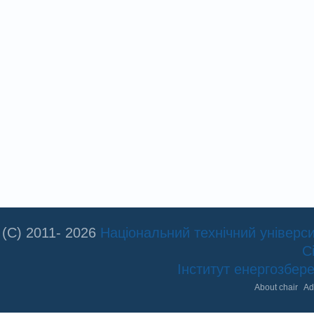
(C) 2011- 2026
Національний технічний університ
С
Інститут енергозбе
About chair
Ad