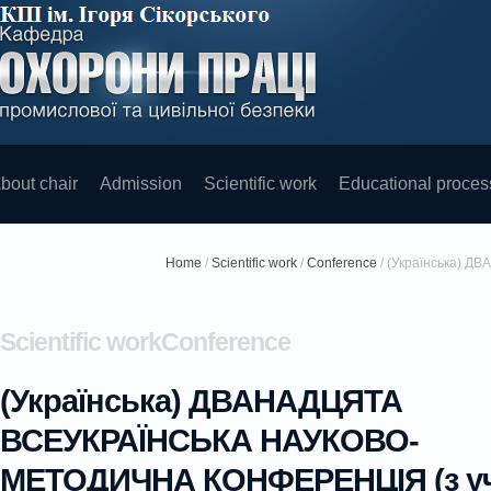
bout chair
Admission
Scientific work
Educational proces
Home
/
Scientific work
/
Conference
/
(Українська) 
Scientific workConference
(Українська) ДВАНАДЦЯТА
ВСЕУКРАЇНСЬКА НАУКОВО-
МЕТОДИЧНА КОНФЕРЕНЦІЯ (з у