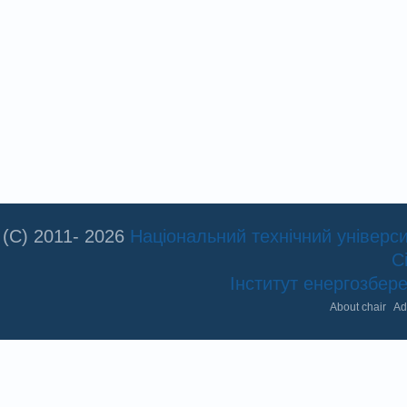
(C) 2011- 2026
Національний технічний університ
С
Інститут енергозбе
About chair
Ad