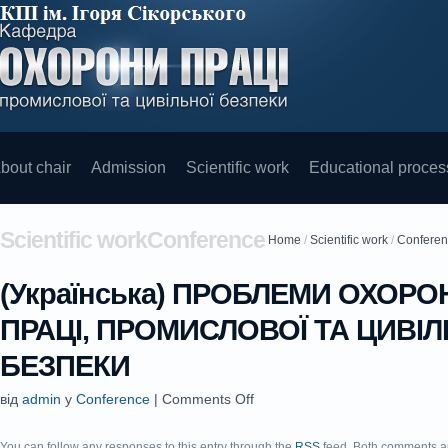
bout chair
Admission
Scientific work
Educational proces
Scientific workConference
Home
/
Scientific work
/
Confere
(Українська) ПРОБЛЕМИ ОХОРО
ПРАЦІ, ПРОМИСЛОВОЇ ТА ЦИВІЛ
БЕЗПЕКИ
від
admin
у
Conference
|
Comments Off
You can follow any responses to this entry through the
RSS
feed. Both comments an