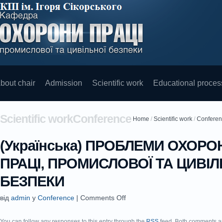
bout chair
Admission
Scientific work
Educational proces
Scientific workConference
Home
/
Scientific work
/
Confere
(Українська) ПРОБЛЕМИ ОХОРО
ПРАЦІ, ПРОМИСЛОВОЇ ТА ЦИВІЛ
БЕЗПЕКИ
від
admin
у
Conference
|
Comments Off
You can follow any responses to this entry through the
RSS
feed. Both comments an