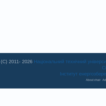
(C) 2011- 2026
Національний технічний університ
С
Інститут енергозбе
About chair
Ad